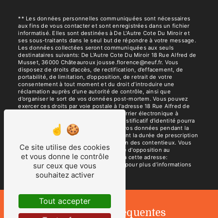
** Les données personnelles communiquées sont nécessaires
aux fins de vous contacter et sont enregistrées dans un fichier
informatisé. Elles sont destinées à De L'Autre Cote Du Miroir et
ses sous-traitants dans le seul but de répondre à votre message.
Les données collectées seront communiquées aux seuls
destinataires suivants: De L'Autre Cote Du Miroir 18 Rue Alfred de
Musset, 36000 Châteauroux jousse.florence@neuf.fr. Vous
disposez de droits d’accès, de rectification, d’effacement, de
portabilité, de limitation, d’opposition, de retrait de votre
consentement à tout moment et du droit d’introduire une
réclamation auprès d’une autorité de contrôle, ainsi que
d’organiser le sort de vos données post-mortem. Vous pouvez
exercer ces droits par voie postale à l'adresse 18 Rue Alfred de
Musset, 36000 Châteauroux ou par courrier électronique à
l'adresse jousse.florence@neuf.fr. Un justificatif d'identité pourra
vous être demandé. Nous conservons vos données pendant la
période de prise de contact puis pendant la durée de prescription
légale aux fins probatoires et de gestion des contentieux. Vous
Ce site utilise des cookies
avez le droit de vous inscrire sur la liste d'opposition au
et vous donne le contrôle
démarchage téléphonique, disponible à cette adresse:
Bloctel.gouv.fr
. Consultez le site cnil.fr pour plus d’informations
sur ceux que vous
sur vos droits.
souhaitez activer
Tout accepter
Recherches fréquentes