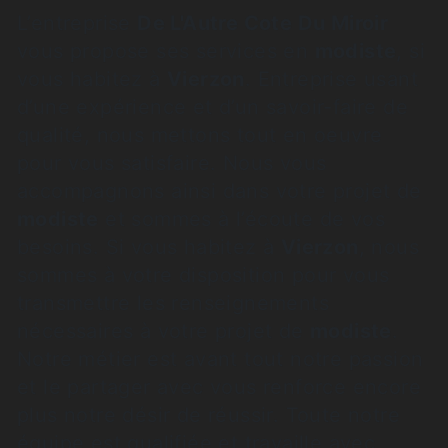
L’entreprise
De L'Autre Cote Du Miroir
vous propose ses services en
modiste
, si
vous habitez à
Vierzon
. Entreprise usant
d’une expérience et d’un savoir-faire de
qualité, nous mettons tout en oeuvre
pour vous satisfaire. Nous vous
accompagnons ainsi dans votre projet de
modiste
et sommes à l’écoute de vos
besoins. Si vous habitez à
Vierzon
, nous
sommes à votre disposition pour vous
transmettre les renseignements
nécessaires à votre projet de
modiste
.
Notre métier est avant tout notre passion
et le partager avec vous renforce encore
plus notre désir de réussir. Toute notre
équipe est qualifiée et travaille avec