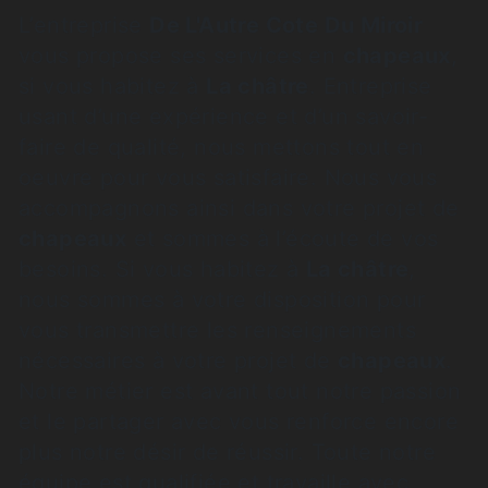
L’entreprise
De L'Autre Cote Du Miroir
vous propose ses services en
chapeaux
,
si vous habitez à
La châtre
. Entreprise
usant d’une expérience et d’un savoir-
faire de qualité, nous mettons tout en
oeuvre pour vous satisfaire. Nous vous
accompagnons ainsi dans votre projet de
chapeaux
et sommes à l’écoute de vos
besoins. Si vous habitez à
La châtre
,
nous sommes à votre disposition pour
vous transmettre les renseignements
nécessaires à votre projet de
chapeaux
.
Notre métier est avant tout notre passion
et le partager avec vous renforce encore
plus notre désir de réussir. Toute notre
équipe est qualifiée et travaille avec