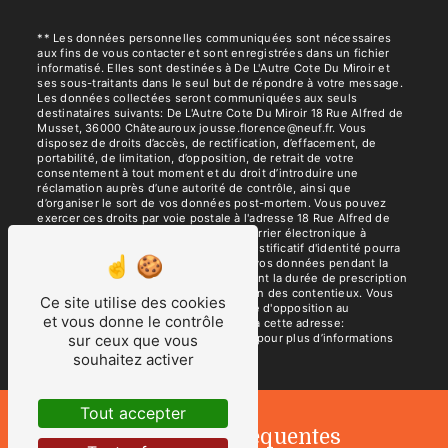
** Les données personnelles communiquées sont nécessaires
aux fins de vous contacter et sont enregistrées dans un fichier
informatisé. Elles sont destinées à De L'Autre Cote Du Miroir et
ses sous-traitants dans le seul but de répondre à votre message.
Les données collectées seront communiquées aux seuls
destinataires suivants: De L'Autre Cote Du Miroir 18 Rue Alfred de
Musset, 36000 Châteauroux jousse.florence@neuf.fr. Vous
disposez de droits d’accès, de rectification, d’effacement, de
portabilité, de limitation, d’opposition, de retrait de votre
consentement à tout moment et du droit d’introduire une
réclamation auprès d’une autorité de contrôle, ainsi que
d’organiser le sort de vos données post-mortem. Vous pouvez
exercer ces droits par voie postale à l'adresse 18 Rue Alfred de
Musset, 36000 Châteauroux ou par courrier électronique à
l'adresse jousse.florence@neuf.fr. Un justificatif d'identité pourra
vous être demandé. Nous conservons vos données pendant la
période de prise de contact puis pendant la durée de prescription
légale aux fins probatoires et de gestion des contentieux. Vous
Ce site utilise des cookies
avez le droit de vous inscrire sur la liste d'opposition au
et vous donne le contrôle
démarchage téléphonique, disponible à cette adresse:
Bloctel.gouv.fr
. Consultez le site cnil.fr pour plus d’informations
sur ceux que vous
sur vos droits.
souhaitez activer
Tout accepter
Recherches fréquentes