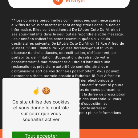
Envoyer
** Les données personnelles communiquées sont nécessaires
aux fins de vous contacter et sont enregistrées dans un fichier
informatisé. Elles sont destinées à De L'Autre Cote Du Miroir et
ses sous-traitants dans le seul but de répondre à votre message.
Les données collectées seront communiquées aux seuls
destinataires suivants: De L'Autre Cote Du Miroir 18 Rue Alfred de
Musset, 36000 Châteauroux jousse.florence@neuf.fr. Vous
disposez de droits d’accès, de rectification, d’effacement, de
portabilité, de limitation, d’opposition, de retrait de votre
consentement à tout moment et du droit d’introduire une
réclamation auprès d’une autorité de contrôle, ainsi que
d’organiser le sort de vos données post-mortem. Vous pouvez
exercer ces droits par voie postale à l'adresse 18 Rue Alfred de
Musset, 36000 Châteauroux ou par courrier électronique à
l'adresse jousse.florence@neuf.fr. Un justificatif d'identité pourra
vous être demandé. Nous conservons vos données pendant la
période de prise de contact puis pendant la durée de prescription
légale aux fins probatoires et de gestion des contentieux. Vous
Ce site utilise des cookies
avez le droit de vous inscrire sur la liste d'opposition au
et vous donne le contrôle
démarchage téléphonique, disponible à cette adresse:
Bloctel.gouv.fr
. Consultez le site cnil.fr pour plus d’informations
sur ceux que vous
sur vos droits.
souhaitez activer
Tout accepter