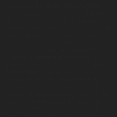
L’entreprise
De L'Autre Cote Du Miroir
vous propose ses services en
chapeau
été
, si vous habitez à
Châteauroux
.
Entreprise usant d’une expérience et d’un
savoir-faire de qualité, nous mettons tout
en oeuvre pour vous satisfaire. Nous
vous accompagnons ainsi dans votre
projet de
chapeau été
et sommes à
l’écoute de vos besoins. Si vous habitez à
Châteauroux
, nous sommes à votre
disposition pour vous transmettre les
renseignements nécessaires à votre
projet de
chapeau été
. Notre métier est
avant tout notre passion et le partager
avec vous renforce encore plus notre
désir de réussir. Toute notre équipe est