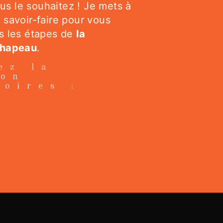
 le souhaitez ! Je mets à
 savoir-faire pour vous
s les étapes de
la
chapeau
.
ez la
ion
soires :