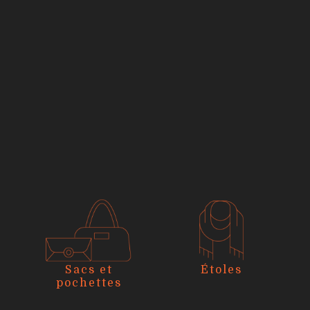
Sacs et
Étoles
pochettes