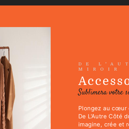
DE L'AU
MIROIR
Accesso
Sublimera votre s
Plongez au cœur d
De L'Autre Côté d
imagine, crée et 