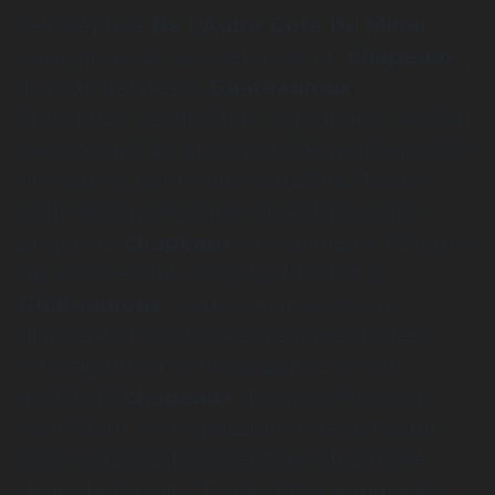
L’entreprise
De L'Autre Cote Du Miroir
vous propose ses services en
chapeaux
,
si vous habitez à
Châteauroux
.
Entreprise usant d’une expérience et d’un
savoir-faire de qualité, nous mettons tout
en oeuvre pour vous satisfaire. Nous
vous accompagnons ainsi dans votre
projet de
chapeaux
et sommes à l’écoute
de vos besoins. Si vous habitez à
Châteauroux
, nous sommes à votre
disposition pour vous transmettre les
renseignements nécessaires à votre
projet de
chapeaux
. Notre métier est
avant tout notre passion et le partager
avec vous renforce encore plus notre
désir de réussir. Toute notre équipe est