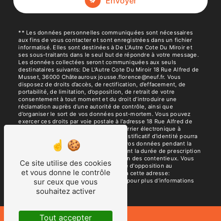
Envoyer
** Les données personnelles communiquées sont nécessaires
aux fins de vous contacter et sont enregistrées dans un fichier
informatisé. Elles sont destinées à De L'Autre Cote Du Miroir et
ses sous-traitants dans le seul but de répondre à votre message.
Les données collectées seront communiquées aux seuls
destinataires suivants: De L'Autre Cote Du Miroir 18 Rue Alfred de
Musset, 36000 Châteauroux jousse.florence@neuf.fr. Vous
disposez de droits d’accès, de rectification, d’effacement, de
portabilité, de limitation, d’opposition, de retrait de votre
consentement à tout moment et du droit d’introduire une
réclamation auprès d’une autorité de contrôle, ainsi que
d’organiser le sort de vos données post-mortem. Vous pouvez
exercer ces droits par voie postale à l'adresse 18 Rue Alfred de
Musset, 36000 Châteauroux ou par courrier électronique à
l'adresse jousse.florence@neuf.fr. Un justificatif d'identité pourra
vous être demandé. Nous conservons vos données pendant la
période de prise de contact puis pendant la durée de prescription
légale aux fins probatoires et de gestion des contentieux. Vous
Ce site utilise des cookies
avez le droit de vous inscrire sur la liste d'opposition au
et vous donne le contrôle
démarchage téléphonique, disponible à cette adresse:
Bloctel.gouv.fr
. Consultez le site cnil.fr pour plus d’informations
sur ceux que vous
sur vos droits.
souhaitez activer
Tout accepter